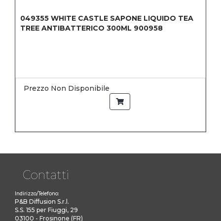
049355
WHITE CASTLE SAPONE LIQUIDO TEA
TREE ANTIBATTERICO 300ML 900958
Prezzo Non Disponibile
Contatti
Indirizzo/Telefono:
P&B Diffusion S.r.l.
S.S. 155 per Fiuggi, 29
03100 - Frosinone (FR)