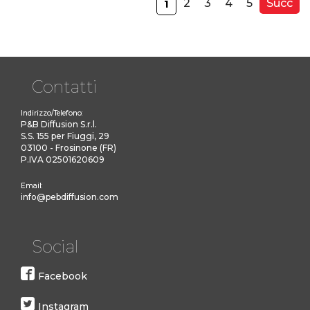
2
3
4
5
Succ
1
Contatti
Indirizzo/Telefono:
P&B Diffusion S.r.l.
S.S. 155 per Fiuggi, 29
03100 - Frosinone (FR)
P.IVA 02501620609
Email:
info@pebdiffusion.com
Social
Facebook
Instagram