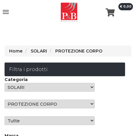
€ 0,00
erca
Home
SOLARI
PROTEZIONE CORPO
Filtra i prodotti
Categoria
Marca