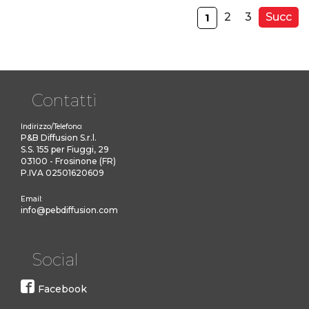
2
3
Succ
1
Contatti
Indirizzo/Telefono:
P&B Diffusion S.r.l.
S.S. 155 per Fiuggi, 29
03100 - Frosinone (FR)
P.IVA 02501620609
Email:
info@pebdiffusion.com
Social
Facebook