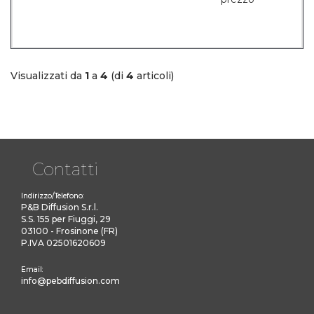
Visualizzati da
1
a
4
(di
4
articoli)
Contatti
Indirizzo/Telefono:
P&B Diffusion S.r.l.
S.S. 155 per Fiuggi, 29
03100 - Frosinone (FR)
P.IVA 02501620609
Email:
info@pebdiffusion.com