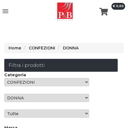
€ 0,00
erca
Home
CONFEZIONI
DONNA
Filtra i prodotti
Categoria
Marca