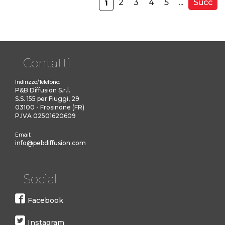
2
3
4
5
...
Succ
1
Contatti
Indirizzo/Telefono:
P&B Diffusion S.r.l.
S.S. 155 per Fiuggi, 29
03100 - Frosinone (FR)
P.IVA 02501620609
Email:
info@pebdiffusion.com
Social
Facebook
Instagram